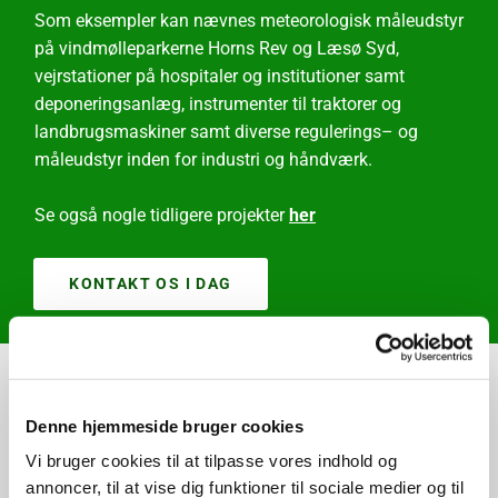
Som eksempler kan nævnes meteorologisk måleudstyr
Som eksempler kan nævnes meteorologisk måleudstyr
på vindmølleparkerne Horns Rev og Læsø Syd,
på vindmølleparkerne Horns Rev og Læsø Syd,
vejrstationer på hospitaler og institutioner samt
vejrstationer på hospitaler og institutioner samt
deponeringsanlæg, instrumenter til traktorer og
deponeringsanlæg, instrumenter til traktorer og
landbrugsmaskiner samt diverse regulerings– og
landbrugsmaskiner samt diverse regulerings– og
måleudstyr inden for industri og håndværk.
måleudstyr inden for industri og håndværk.
Se også nogle tidligere projekter
Se også nogle tidligere projekter
her
her
KONTAKT OS I DAG
KONTAKT OS I DAG
Hvad kan vi hjælpe med?
Denne hjemmeside bruger cookies
Vi bruger cookies til at tilpasse vores indhold og
Du er meget velkommen til at
kontakte os
for yderligere information eller
tilbud på reparation eller vedligeholdelse på netop dit udstyr. Det vil glæde
annoncer, til at vise dig funktioner til sociale medier og til