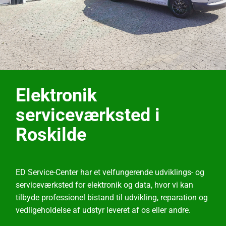
Elektronik
Elektronik
serviceværksted i
serviceværksted i
Roskilde
Roskilde
ED Service-Center har et velfungerende udviklings- og
ED Service-Center har et velfungerende udviklings- og
serviceværksted for elektronik og data, hvor vi kan
serviceværksted for elektronik og data, hvor vi kan
tilbyde professionel bistand til udvikling, reparation og
tilbyde professionel bistand til udvikling, reparation og
vedligeholdelse af udstyr leveret af os eller andre.
vedligeholdelse af udstyr leveret af os eller andre.